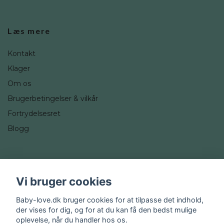
Læs mere
Kontakt
Klager
Om os
Brugerbetingelser & vilkår
Fortrydelsesret
Blogg
Sociale medier
Vi bruger cookies
Instagram
Baby-love.dk bruger cookies for at tilpasse det indhold,
der vises for dig, og for at du kan få den bedst mulige
oplevelse, når du handler hos os.