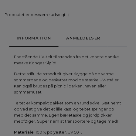
Produktet er desværre udsolgt. :(
INFORMATION
ANMELDELSER
Enestående UV-telt til stranden fra det kendte danske
mærke Konges Sløjd!
Dette stilfulde strandtelt giver skygge på de varme
sommerdage og beskytter mod de stærke UV-stråler.
Kan også bruges på picnic i parken, haven eller
sommerhuset.
Teltet er kompakt pakket som en rund skive. Sæt nemt
op ved at give det et lille kast, og teltet springer op
med det samme. Egen bæretaske og jordpløkker
medfølger. Super nem at transportere og tage med!
Materiale
: 100 % polyester. UV 50+.