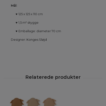
Mål
:
♥
125 x 125 x 110 cm
♥
1,5 m² skygge
♥
Emballage: diameter 70 cm
Designer:
Konges Sløjd