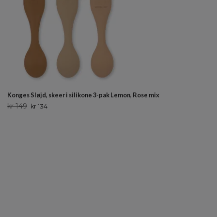
Konges Sløjd, skeer i silikone 3-pak Lemon, Rose mix
kr 149
kr 134