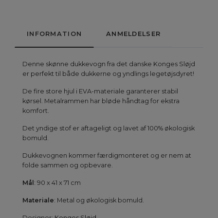
INFORMATION
ANMELDELSER
Denne skønne dukkevogn fra det danske Konges Sløjd
er perfekt til både dukkerne og yndlings legetøjsdyret!
De fire store hjul i EVA-materiale garanterer stabil
kørsel. Metalrammen har bløde håndtag for ekstra
komfort.
Det yndige stof er aftageligt og lavet af 100% økologisk
bomuld.
Dukkevognen kommer færdigmonteret og er nem at
folde sammen og opbevare.
Mål
: 90 x 41 x 71 cm
Materiale
: Metal og økologisk bomuld.
Designer:
Konges Sløjd