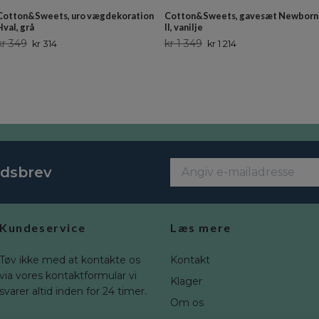
Cotton&Sweets, uro vægdekoration
Cotton&Sweets, gavesæt Newborn
Hval, grå
II, vanilje
kr 349
kr 1 349
kr 314
kr 1 214
edsbrev
Kundeservice
Læs mere
Tøv ikke med at kontakte os
Kontakt
via vores kontaktformular vi
Klager
svarer altid inden for 24 timer.
Om os