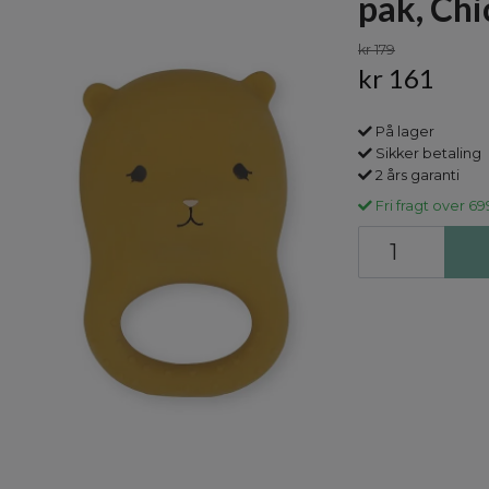
pak, Chi
kr 179
kr 161
På lager
Sikker betaling
2 års garanti
Fri fragt over 69