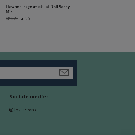
Liewood, hagesmæk Lai, Doll Sandy
Konges Sløjd, solbriller Junior
Mix
Flower, Banana Crepe
kr 139
kr 199
kr 125
kr 179
Sociale medier
Instagram