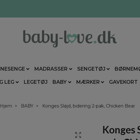
NESENGE
MADRASSER
SENGETØJ
BØRNEM
G LEG
LEGETØJ
BABY
MÆRKER
GAVEKORT
Hjem
BABY
Konges Sløjd, bidering 2-pak, Chicken Bear
Konges S