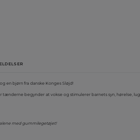
ELDELSER
g og en bjørn fra danske Konges Sløjd!
år tænderne begynder at vokse og stimulerer barnets syn, hørelse, lu
 alene med gummilegetøjet!