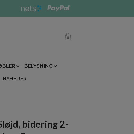
0
ØBLER
BELYSNING
NYHEDER
løjd, bidering 2-