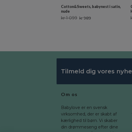
Cotton&Sweets, babynest i satin,
nude
kr 1 099
kr 989
Tilmeld dig vores nyh
Om os
Babylove er en svensk
virksomhed, der er skabt af
kærlighed til børn. Vi skaber
din drømmeseng efter dine