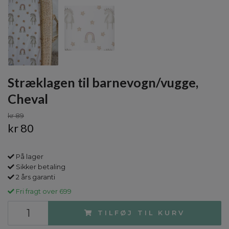
Stræklagen til barnevogn/vugge,
Cheval
kr 89
kr 80
På lager
Sikker betaling
2 års garanti
Fri fragt over 699
TILFØJ TIL KURV