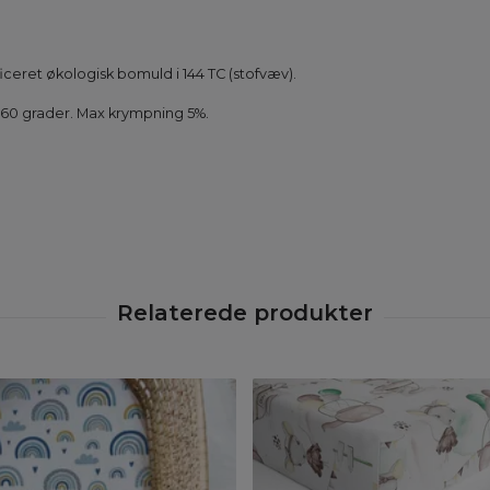
iceret økologisk bomuld i 144 TC (stofvæv).
 60 grader. Max krympning 5%.