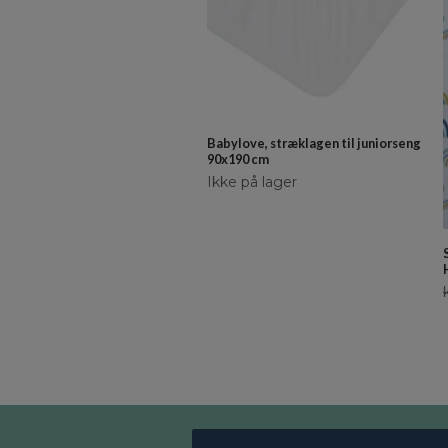
Babylove, stræklagen til juniorseng
90x190 cm
Ikke på lager