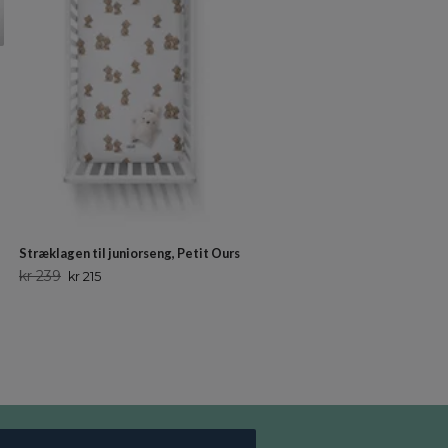
Stræklagen til juniorseng, Petit Ours
Stræklagen til juniorseng, Chev
kr 239
kr 239
kr 215
kr 215