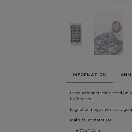
INFORMATION
ANM
Et smukt lagnet velegnet til jun
fra første nat.
Lagnet er meget nemt at tage af
Mål
: Fås i to størrelser:
♥
70 x 140 cm