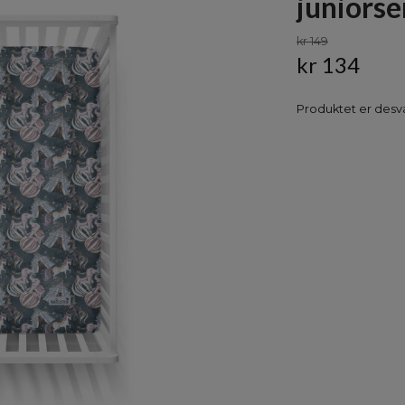
juniorse
kr 149
kr 134
Produktet er desvæ