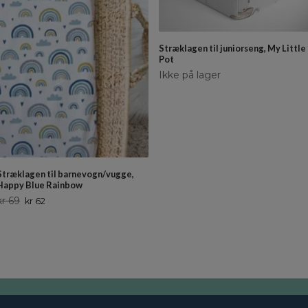
Stræklagen til juniorseng, My Little
Pot
Ikke på lager
Stræklagen til barnevogn/vugge,
Happy Blue Rainbow
kr 69
kr 62