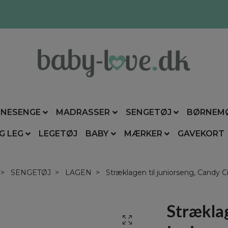
NESENGE
MADRASSER
SENGETØJ
BØRNEM
G LEG
LEGETØJ
BABY
MÆRKER
GAVEKORT
SENGETØJ
LAGEN
Stræklagen til juniorseng, Candy C
Stræklag