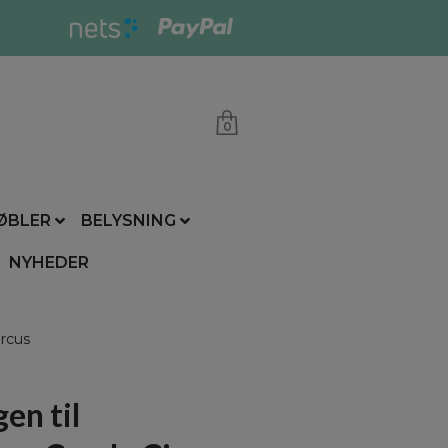
0
ØBLER
BELYSNING
NYHEDER
ircus
en til