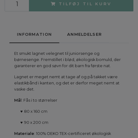
TILFØJ TIL KURV
INFORMATION
ANMELDELSER
Et smukt lagnet velegnet til juniorsenge og
børnesenge. Fremstillet i blød, økologisk bomuld, der
garanterer en god søvn for dit barn fra første nat.
Lagnet er meget nemt at tage af og på takket være
elastikbånd i kanten, og det er derfor meget nemt at
vaske det.
Mål
: Fås i to størrelser
♥
80 x 160 cm
♥
90 x 200 cm
Materiale
: 100% OEKO TEX-certificeret økologisk