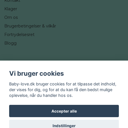
Kontakt
Klager
Om os
Brugerbetingelser & vilkår
Fortrydelsesret
Blogg
Sociale medier
Vi bruger cookies
Instagram
Baby-love.dk bruger cookies for at tilpasse det indhold,
der vises for dig, og for at du kan få den bedst mulige
oplevelse, når du handler hos os.
Accepter alle
© 2026 Baby-love.dk
Indstillinger