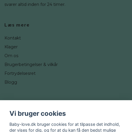
svarer altid inden for 24 timer.
Læs mere
Kontakt
Klager
Om os
Brugerbetingelser & vilkår
Fortrydelsesret
Blogg
Sociale medier
Vi bruger cookies
Instagram
Baby-love.dk bruger cookies for at tilpasse det indhold,
der vises for dig, og for at du kan få den bedst mulige