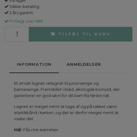
På lager
Sikker betaling
2 års garanti
Fri fragt over 699
TILFØJ TIL KURV
INFORMATION
ANMELDELSER
Et smukt lagnet velegnet til juniorsenge og
børnesenge. Fremstillet i blød, økologisk bomuld, der
garanterer en god søvn for dit barn fra første nat.
Lagnet er meget nemt at tage af og på takket være
elastikbånd i kanten, og det er derfor meget nemt at
vaske det.
Mål
: Fås i tre størrelser