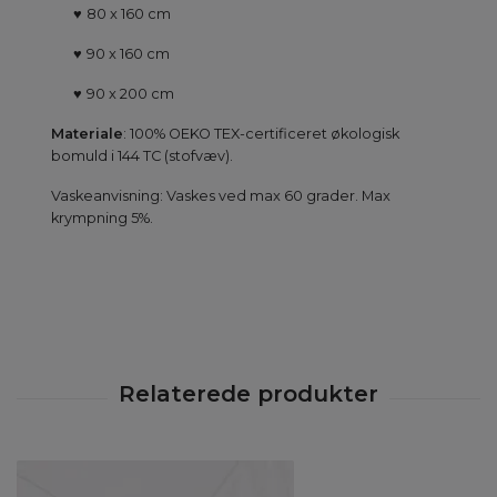
♥
80 x 160 cm
♥
90 x 160 cm
♥
90 x 200 cm
Materiale
: 100% OEKO TEX-certificeret økologisk
bomuld i 144 TC (stofvæv).
Vaskeanvisning: Vaskes ved max 60 grader. Max
krympning 5%.