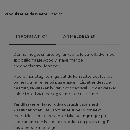
Produktet er desværre udsolgt. :(
INFORMATION
ANMELDELSER
Denne meget smarte og funktionelle vandflaske med
sportslåg fra Liewood vil have mange
anvendelsesmuligheder.
Med et håndtag, som gør, at du kan sætte det fast på
barnevognen eller på pusletasken. Låget er desuden
helt tæt, så væsken bliver, hvor den skal. Holder væsker
kolde i op til 24 timer og varme i op til 12 timer.
Vandflasken er lavet i udvalgt rustfrit stål med
klassificeringen 18/8, som er et super slidstærkt
materiale. Der skabes heller ikke belægninger på
indersiden, som kan ende i væsken og give smag. En
flaskebørste medfølger.