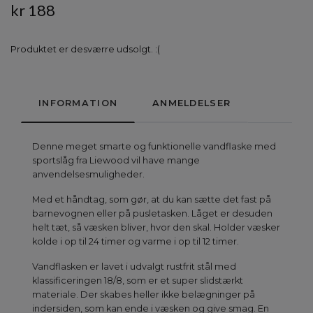
kr 188
Produktet er desværre udsolgt. :(
INFORMATION
ANMELDELSER
Denne meget smarte og funktionelle vandflaske med
sportslåg fra Liewood vil have mange
anvendelsesmuligheder.
Med et håndtag, som gør, at du kan sætte det fast på
barnevognen eller på pusletasken. Låget er desuden
helt tæt, så væsken bliver, hvor den skal. Holder væsker
kolde i op til 24 timer og varme i op til 12 timer.
Vandflasken er lavet i udvalgt rustfrit stål med
klassificeringen 18/8, som er et super slidstærkt
materiale. Der skabes heller ikke belægninger på
indersiden, som kan ende i væsken og give smag. En