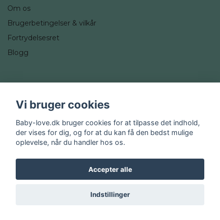
Om os
Brugerbetingelser & vilkår
Fortrydelsesret
Blogg
Sociale medier
Vi bruger cookies
Instagram
Baby-love.dk bruger cookies for at tilpasse det indhold,
der vises for dig, og for at du kan få den bedst mulige
oplevelse, når du handler hos os.
Accepter alle
© 2026 Baby-love.dk
Indstillinger