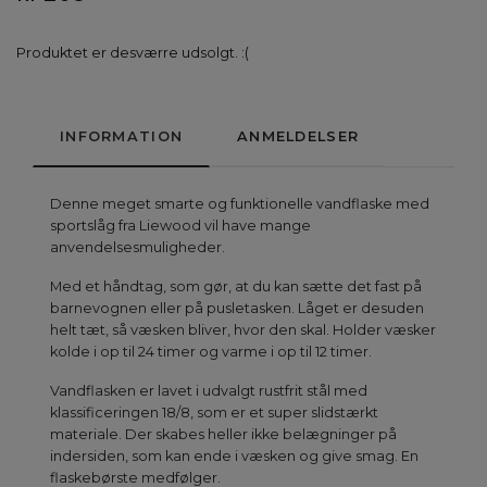
Produktet er desværre udsolgt. :(
INFORMATION
ANMELDELSER
Denne meget smarte og funktionelle vandflaske med
sportslåg fra Liewood vil have mange
anvendelsesmuligheder.
Med et håndtag, som gør, at du kan sætte det fast på
barnevognen eller på pusletasken. Låget er desuden
helt tæt, så væsken bliver, hvor den skal. Holder væsker
kolde i op til 24 timer og varme i op til 12 timer.
Vandflasken er lavet i udvalgt rustfrit stål med
klassificeringen 18/8, som er et super slidstærkt
materiale. Der skabes heller ikke belægninger på
indersiden, som kan ende i væsken og give smag. En
flaskebørste medfølger.