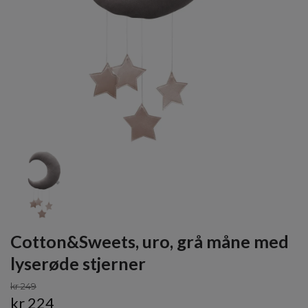
Cotton&Sweets, uro, grå måne med
lyserøde stjerner
kr 249
kr 224