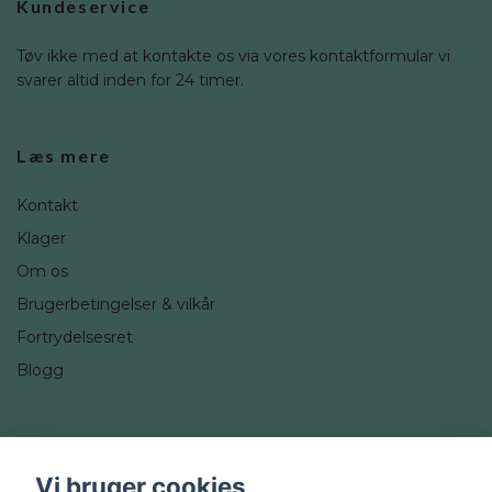
Kundeservice
Tøv ikke med at kontakte os via vores kontaktformular vi
svarer altid inden for 24 timer.
Læs mere
Kontakt
Klager
Om os
Brugerbetingelser & vilkår
Fortrydelsesret
Blogg
Sociale medier
Vi bruger cookies