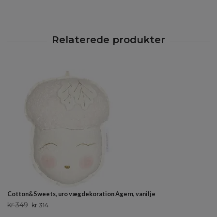
Cotton&Sweets, uro vægdekoration Agern, vanilje
kr 349
kr 314