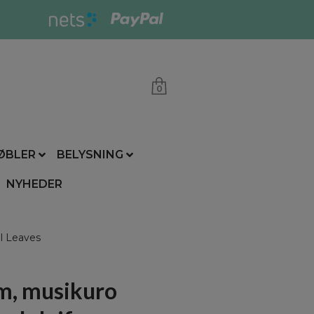
0
ØBLER
BELYSNING
NYHEDER
l Leaves
, musikuro