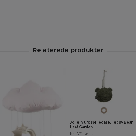
Jollein, uro spilledåse, Teddy Bear
Leaf Garden
kr 179
kr 161