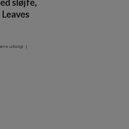
ed sløjfe,
 Leaves
rre udsolgt. :(