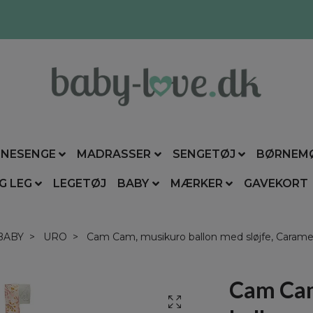
NESENGE
MADRASSER
SENGETØJ
BØRNEM
G LEG
LEGETØJ
BABY
MÆRKER
GAVEKORT
BABY
URO
Cam Cam, musikuro ballon med sløjfe, Carame
Cam Cam