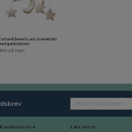
Cotton&Sweets, uro, lyserød sky
med guldstjerner
Ikke på lager
edsbrev
Kundeservice
Læs mere