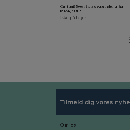
Cotton&Sweets, uro vægdekoration
Måne, natur
Ikke på lager
Tilmeld dig vores nyh
Om os