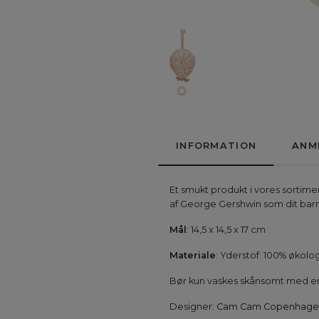
INFORMATION
ANM
Et smukt produkt i vores sortim
af George Gershwin som dit barn h
Mål
: 14,5 x 14,5 x 17 cm
Materiale
: Yderstof: 100% økolo
Bør kun vaskes skånsomt med en 
Designer:
Cam Cam Copenhage