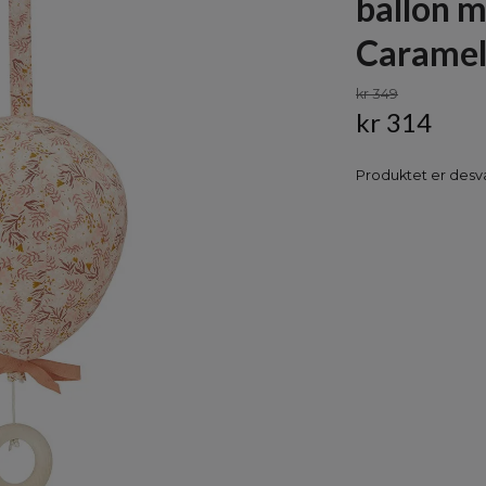
ballon m
Caramel
kr 349
kr 314
Produktet er desvæ