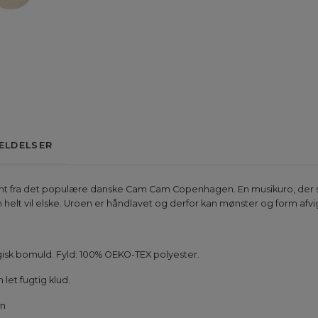
ELDELSER
ent fra det populære danske Cam Cam Copenhagen. En musikuro, der spi
elt vil elske. Uroen er håndlavet og derfor kan mønster og form afvige 
gisk bomuld. Fyld: 100% OEKO-TEX polyester.
let fugtig klud.
n