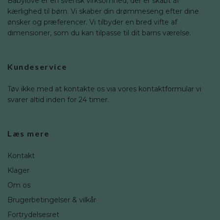
Babylove er en svensk virksomhed, der er skabt af
kærlighed til børn. Vi skaber din drømmeseng efter dine
ønsker og præferencer. Vi tilbyder en bred vifte af
dimensioner, som du kan tilpasse til dit barns værelse.
Kundeservice
Tøv ikke med at kontakte os via vores kontaktformular vi
svarer altid inden for 24 timer.
Læs mere
Kontakt
Klager
Om os
Brugerbetingelser & vilkår
Fortrydelsesret