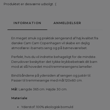
Produktet er desværre udsolgt. :(
INFORMATION
ANMELDELSER
En meget smuk og praktisk sengerand af høj kvalitet fra
danske Cam Cam Copenhagen vil skabe en dejlig
atmosfære i barnets seng og på børneværelset.
Perfekt, hvis du vil indrette behageligt for de mindste.
Derudover beskytter det tykke krybbebetræk dit barn
mod at slå hovedet mod tremmesengens lameller.
Bind båndene på ydersiden af sengen og justér til.
Passer til tremmesenge med mål 120x60 cm.
Mål
: Længde 365 cm. Højde 30 cm.
Materiale
:
Yderstof: 100% økologisk bomuld