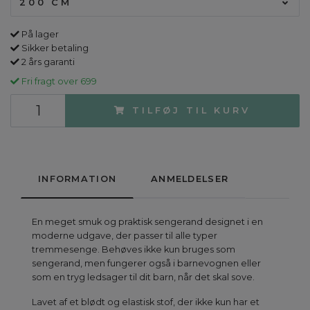
200 CM
På lager
Sikker betaling
2 års garanti
Fri fragt over 699
TILFØJ TIL KURV
INFORMATION
ANMELDELSER
En meget smuk og praktisk sengerand designet i en
moderne udgave, der passer til alle typer
tremmesenge. Behøves ikke kun bruges som
sengerand, men fungerer også i barnevognen eller
som en tryg ledsager til dit barn, når det skal sove.
Lavet af et blødt og elastisk stof, der ikke kun har et