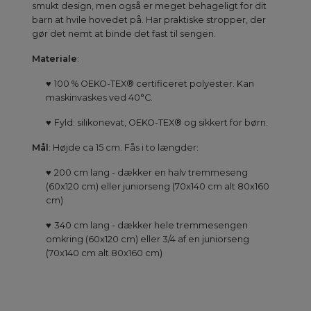
smukt design, men også er meget behageligt for dit
barn at hvile hovedet på. Har praktiske stropper, der
gør det nemt at binde det fast til sengen.
Materiale
:
♥
100 % OEKO-TEX® certificeret
polyester. Kan
maskinvaskes ved 40°C.
♥
Fyld: silikonevat, OEKO-TEX® og sikkert for børn.
Mål
: Højde ca 15 cm. Fås i to længder:
♥
200 cm lang - dækker en halv tremmeseng
(60x120 cm) eller juniorseng (70x140 cm alt 80x160
cm)
♥
340 cm lang - dækker hele tremmesengen
omkring (60x120 cm) eller 3/4 af en juniorseng
(70x140 cm alt.80x160 cm)