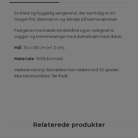
En blød og hyggelig sengerand, der samtidig er en
meget flot dekoration og detalje på børneværelset.
Fastgøres med søde bindebånd og er velegnet til
vugger og tremmesenge med støttebræt med ribber.
Mål
: 30 x 155 cm (+/- 3 cm).
Materiale
: 100% bomuld.
Vaskeanvisning: Betrækket kan vaskes ved 30 grader.
Ikke tørretumbles. Tør fladt.