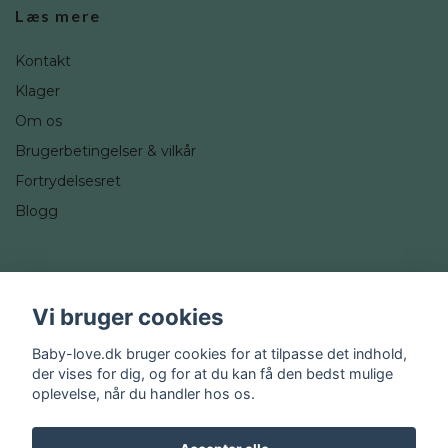
Læs mere
Kontakt
Klager
Om os
Brugerbetingelser & vilkår
Fortrydelsesret
Blogg
Sociale medier
Vi bruger cookies
Instagram
Baby-love.dk bruger cookies for at tilpasse det indhold,
der vises for dig, og for at du kan få den bedst mulige
oplevelse, når du handler hos os.