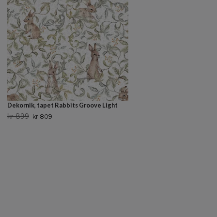
Dekornik, tapet Rabbits Groove Light
kr 899
kr 809