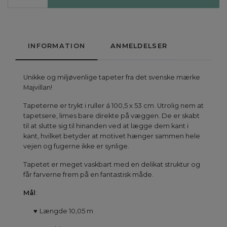
INFORMATION
ANMELDELSER
Unikke og miljøvenlige tapeter fra det svenske mærke
Majvillan!
Tapeterne er trykt i ruller á 100,5 x 53 cm. Utrolig nem at
tapetsere, limes bare direkte på væggen. De er skabt
til at slutte sig til hinanden ved at lægge dem kant i
kant, hvilket betyder at motivet hænger sammen hele
vejen og fugerne ikke er synlige.
Tapetet er meget vaskbart med en delikat struktur og
får farverne frem på en fantastisk måde.
Mål
:
♥
Længde 10,05 m