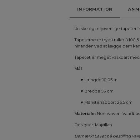
INFORMATION
ANM
Unikke og miljøvenlige tapeter f
Tapeterne er trykt i ruller á 100,
hinanden ved at lægge dem kant 
Tapetet er meget vaskbart med en
Mål
:
♥
Længde 10,05 m
♥
Bredde 53 cm
♥
Mønsterrapport 26,5 cm
Materiale:
Non-woven. Vandbaser
Designer:
Majvillan
Bemærk! Lavet på bestilling vare.