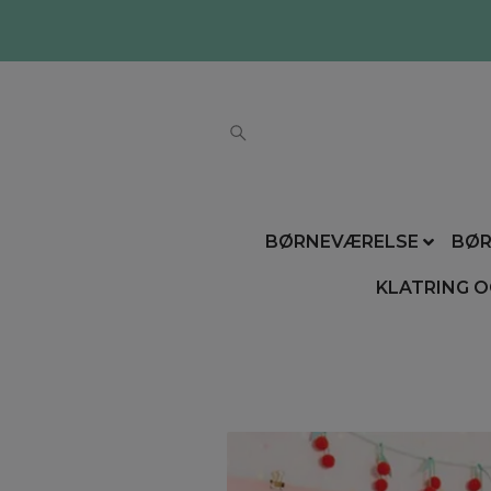
BØRNEVÆRELSE
BØR
KLATRING O