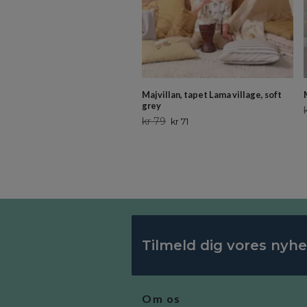
Majvillan, tapet Lama village, soft
grey
kr 79
kr 71
Tilmeld dig vores nyh
Om os