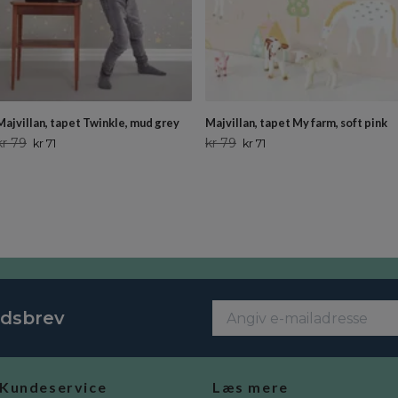
Majvillan, tapet Twinkle, mud grey
Majvillan, tapet My farm, soft pink
kr 79
kr 79
kr 71
kr 71
edsbrev
Kundeservice
Læs mere