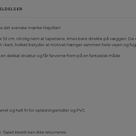
ELDELSER
ra det svenske mærke Majvillan!
5 x 53 cm. Utrolig nem at tapetsere, limes bare direkte på væggen. De er s
i kant, hvilket betyder at motivet hænger sammen hele vejen og fuge
 delikat struktur og får farverne frem på en fantastisk måde.
et og helt fri for opløsningsmidler og PVC.
 Tapet bestilt kan ikke returneres.