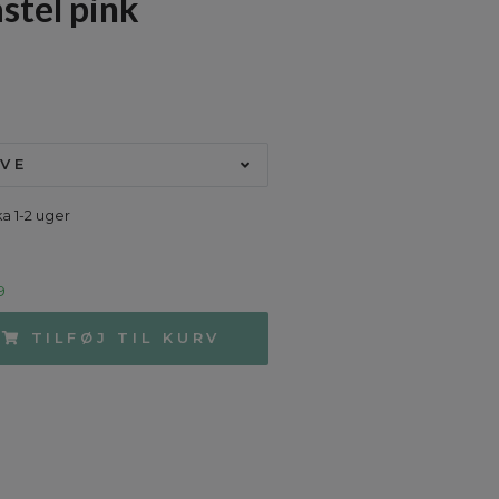
astel pink
VE
ka 1-2 uger
9
TILFØJ TIL KURV