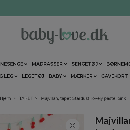
NESENGE
MADRASSER
SENGETØJ
BØRNEM
G LEG
LEGETØJ
BABY
MÆRKER
GAVEKORT
Hjem
TAPET
Majvillan, tapet Stardust, lovely pastel pink
Majvilla