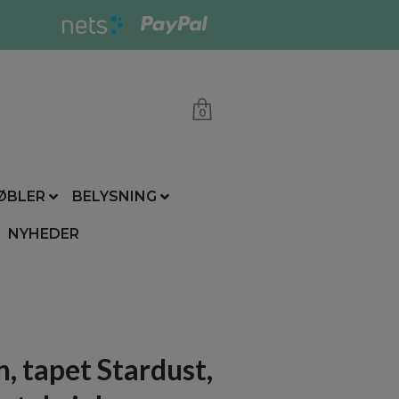
0
ØBLER
BELYSNING
NYHEDER
n, tapet Stardust,