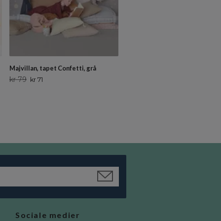
Majvillan, tapet Confetti, grå
Majvillan, tapet Confetti, grå/g
kr 79
kr 79
kr 71
kr 71
Sociale medier