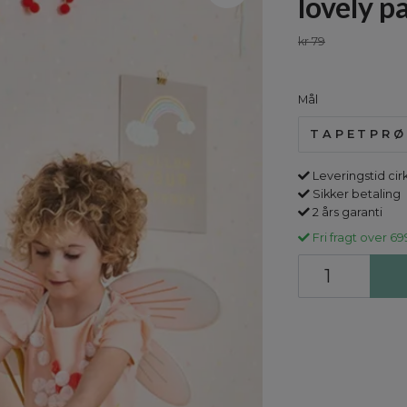
lovely p
kr 79
Mål
TAPETPRØ
Leveringstid cir
Sikker betaling
2 års garanti
Fri fragt over 69