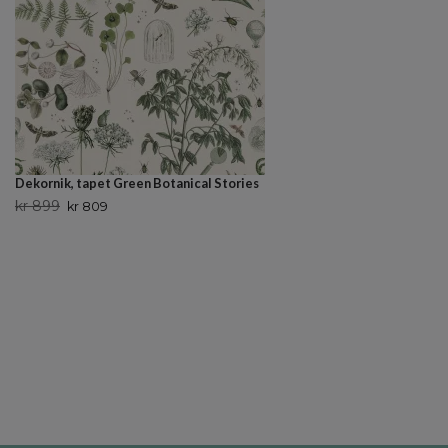
Dekornik, tapet Green Botanical Stories
kr 899
kr 809