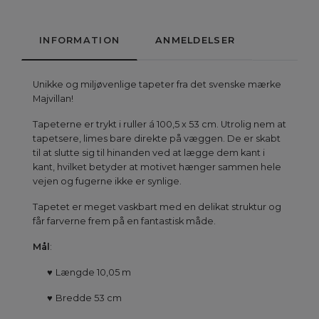
INFORMATION
ANMELDELSER
Unikke og miljøvenlige tapeter fra det svenske mærke
Majvillan!
Tapeterne er trykt i ruller á 100,5 x 53 cm. Utrolig nem at
tapetsere, limes bare direkte på væggen. De er skabt
til at slutte sig til hinanden ved at lægge dem kant i
kant, hvilket betyder at motivet hænger sammen hele
vejen og fugerne ikke er synlige.
Tapetet er meget vaskbart med en delikat struktur og
får farverne frem på en fantastisk måde.
Mål
:
♥
Længde 10,05 m
♥
Bredde 53 cm