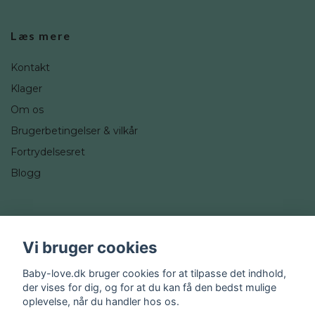
Læs mere
Kontakt
Klager
Om os
Brugerbetingelser & vilkår
Fortrydelsesret
Blogg
Sociale medier
Vi bruger cookies
Instagram
Baby-love.dk bruger cookies for at tilpasse det indhold,
der vises for dig, og for at du kan få den bedst mulige
oplevelse, når du handler hos os.