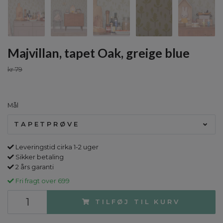
Majvillan, tapet Oak, greige blue
kr 79
Mål
TAPETPRØVE
Leveringstid cirka 1-2 uger
Sikker betaling
2 års garanti
Fri fragt over 699
TILFØJ TIL KURV