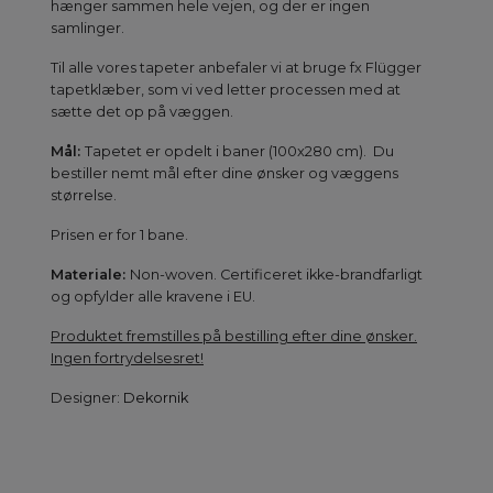
hænger sammen hele vejen, og der er ingen
samlinger.
Til alle vores tapeter anbefaler vi at bruge fx Flügger
tapetklæber, som vi ved letter processen med at
sætte det op på væggen.
Mål:
Tapetet er opdelt i baner (100x280 cm). Du
bestiller nemt mål efter dine ønsker og væggens
størrelse.
Prisen er for 1 bane.
Materiale:
Non-woven. Certificeret ikke-brandfarligt
og opfylder alle kravene i EU.
Produktet fremstilles på bestilling efter dine ønsker.
Ingen fortrydelsesret!
Designer:
Dekornik