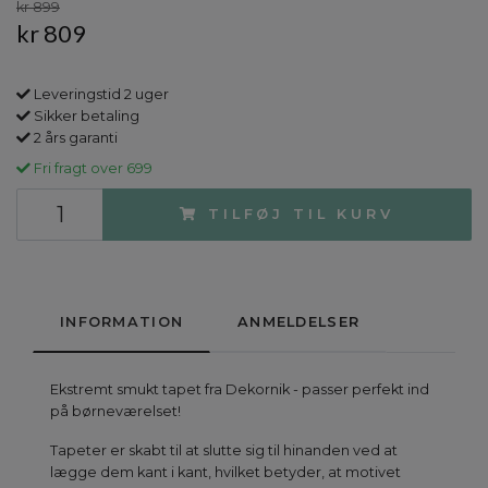
kr 899
kr 809
Leveringstid 2 uger
Sikker betaling
2 års garanti
Fri fragt over 699
TILFØJ TIL KURV
INFORMATION
ANMELDELSER
Ekstremt smukt tapet fra Dekornik - passer perfekt ind
på børneværelset!
Tapeter er skabt til at slutte sig til hinanden ved at
lægge dem kant i kant, hvilket betyder, at motivet