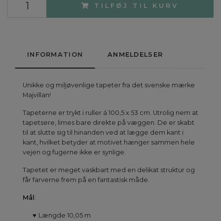
TILFØJ TIL KURV
INFORMATION
ANMELDELSER
Unikke og miljøvenlige tapeter fra det svenske mærke
Majvillan!
Tapeterne er trykt i ruller á 100,5 x 53 cm. Utrolig nem at
tapetsere, limes bare direkte på væggen. De er skabt
til at slutte sig til hinanden ved at lægge dem kant i
kant, hvilket betyder at motivet hænger sammen hele
vejen og fugerne ikke er synlige.
Tapetet er meget vaskbart med en delikat struktur og
får farverne frem på en fantastisk måde.
Mål
:
♥
Længde 10,05 m