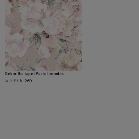
Dekorillo, tapet Pastel peonies
kr 299
kr 269