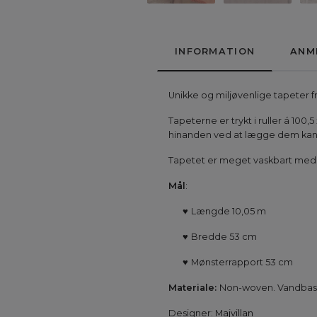
INFORMATION
ANM
Unikke og miljøvenlige tapeter f
Tapeterne er trykt i ruller á 100,
hinanden ved at lægge dem kant 
Tapetet er meget vaskbart med en
Mål
:
♥
Længde 10,05 m
♥
Bredde 53 cm
♥
Mønsterrapport 53 cm
Materiale:
Non-woven. Vandbaser
Designer:
Majvillan