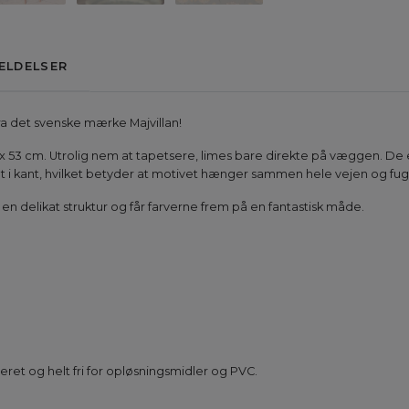
ELDELSER
ra det svenske mærke Majvillan!
5 x 53 cm. Utrolig nem at tapetsere, limes bare direkte på væggen. De er s
i kant, hvilket betyder at motivet hænger sammen hele vejen og fuge
 delikat struktur og får farverne frem på en fantastisk måde.
et og helt fri for opløsningsmidler og PVC.