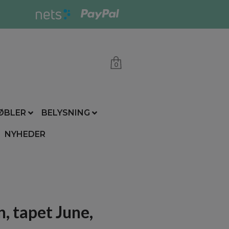
0
ØBLER
BELYSNING
NYHEDER
n, tapet June,