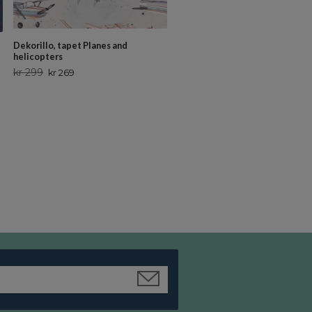
Dekorillo, tapet Planes and
helicopters
kr 299
kr 269
Majvillan, tapet Garden party, s
grey
kr 79
kr 71