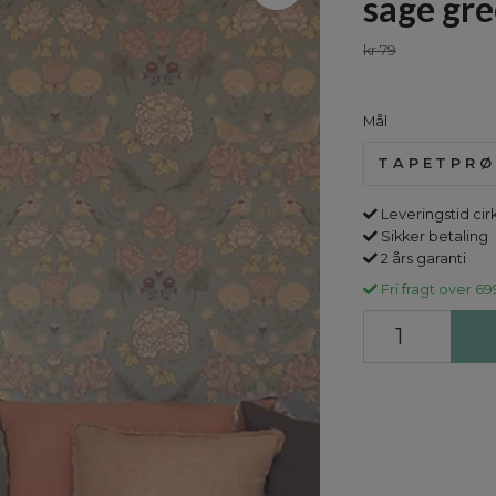
sage gr
kr 79
Mål
TAPETPRØ
Leveringstid cir
Sikker betaling
2 års garanti
Fri fragt over 69