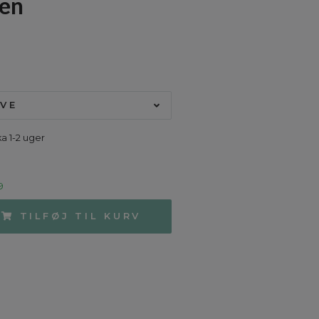
een
VE
ka 1-2 uger
9
TILFØJ TIL KURV