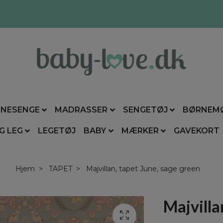
NESENGE
MADRASSER
SENGETØJ
BØRNEM
G LEG
LEGETØJ
BABY
MÆRKER
GAVEKORT
Hjem
TAPET
Majvillan, tapet June, sage green
Majvilla