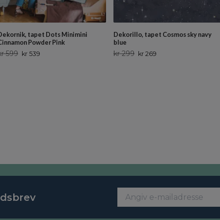
Dekornik, tapet Dots Minimini
Dekorillo, tapet Cosmos sky navy
Cinnamon Powder Pink
blue
kr 599
kr 299
kr 539
kr 269
edsbrev