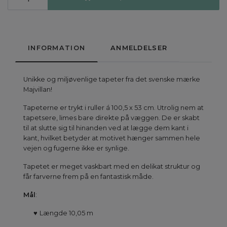
INFORMATION
ANMELDELSER
Unikke og miljøvenlige tapeter fra det svenske mærke
Majvillan!
Tapeterne er trykt i ruller á 100,5 x 53 cm. Utrolig nem at
tapetsere, limes bare direkte på væggen. De er skabt
til at slutte sig til hinanden ved at lægge dem kant i
kant, hvilket betyder at motivet hænger sammen hele
vejen og fugerne ikke er synlige.
Tapetet er meget vaskbart med en delikat struktur og
får farverne frem på en fantastisk måde.
Mål
:
♥
Længde 10,05 m