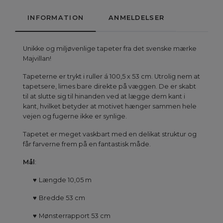
INFORMATION
ANMELDELSER
Unikke og miljøvenlige tapeter fra det svenske mærke
Majvillan!
Tapeterne er trykt i ruller á 100,5 x 53 cm. Utrolig nem at
tapetsere, limes bare direkte på væggen. De er skabt
til at slutte sig til hinanden ved at lægge dem kant i
kant, hvilket betyder at motivet hænger sammen hele
vejen og fugerne ikke er synlige.
Tapetet er meget vaskbart med en delikat struktur og
får farverne frem på en fantastisk måde.
Mål
:
♥
Længde 10,05 m
♥
Bredde 53 cm
♥
Mønsterrapport 53 cm