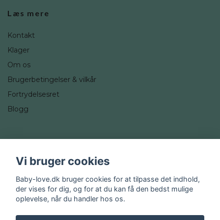
Læs mere
Kontakt
Klager
Om os
Brugerbetingelser & vilkår
Fortrydelsesret
Blogg
Sociale medier
Vi bruger cookies
Instagram
Baby-love.dk bruger cookies for at tilpasse det indhold,
der vises for dig, og for at du kan få den bedst mulige
oplevelse, når du handler hos os.