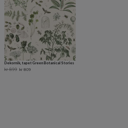
Dekornik, tapet Green Botanical Stories
kr 899
kr 809