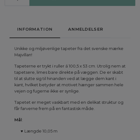
INFORMATION
ANMELDELSER
Unikke og miljøvenlige tapeter fra det svenske mærke
Majvillan!
Tapeterne er trykt i ruller á 100,5 x 53 cm. Utrolig nem at
tapetsere, limes bare direkte på væggen. De er skabt
til at slutte sig til hinanden ved at lægge dem kant i
kant, hvilket betyder at motivet hænger sammen hele
vejen og fugerne ikke er synlige.
Tapetet er meget vaskbart med en delikat struktur og
får farverne frem på en fantastisk måde.
Mål
:
♥
Længde 10,05 m