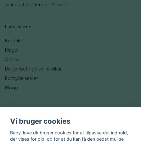
svarer altid inden for 24 timer.
Læs mere
Kontakt
Klager
Om os
Brugerbetingelser & vilkår
Fortrydelsesret
Blogg
Sociale medier
Vi bruger cookies
Instagram
Baby-love.dk bruger cookies for at tilpasse det indhold,
der vises for dig, og for at du kan få den bedst mulige