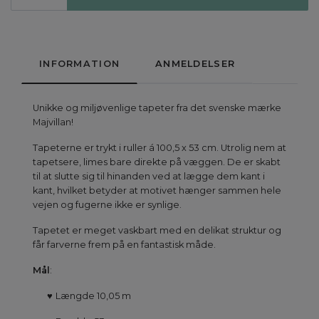
INFORMATION
ANMELDELSER
Unikke og miljøvenlige tapeter fra det svenske mærke
Majvillan!
Tapeterne er trykt i ruller á 100,5 x 53 cm. Utrolig nem at
tapetsere, limes bare direkte på væggen. De er skabt
til at slutte sig til hinanden ved at lægge dem kant i
kant, hvilket betyder at motivet hænger sammen hele
vejen og fugerne ikke er synlige.
Tapetet er meget vaskbart med en delikat struktur og
får farverne frem på en fantastisk måde.
Mål
:
♥
Længde 10,05 m