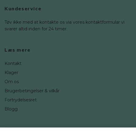
Kundeservice
Tøv ikke med at kontakte os via vores kontaktformular vi
svarer altid inden for 24 timer.
Læs mere
Kontakt
Klager
Om os
Brugerbetingelser & vilkår
Fortrydelsesret
Blogg
Sociale medier