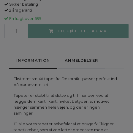
Sikker betaling
2 års garanti
Fri fragt over 699
TILFØJ TIL KURV
INFORMATION
ANMELDELSER
Ekstremt smukt tapet fra Dekornik - passer perfekt ind
på børneværelset!
Tapeter er skabt til at slutte sig til hinanden ved at
lægge dem kant i kant, hvilket betyder, at motivet
hænger sammen hele vejen, og der er ingen
samlinger.
Til alle vores tapeter anbefaler vi at bruge fx Flügger
tapetklæber, som vi ved letter processen med at