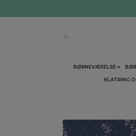
BØRNEVÆRELSE
BØR
KLATRING O