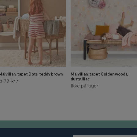
Majvillan, tapet Dots, teddy brown
Majvillan, tapet Golden woods,
dusty lilac
kr 79
kr 71
Ikke på lager