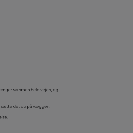
et hænger sammen hele vejen, og
at sætte det op på væggen.
else.