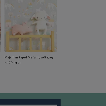
Majvillan, tapet My farm, soft grey
Majvillan, tapet Confetti, lyser
kr 79
kr 79
kr 71
kr 71