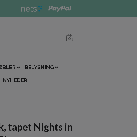
0
ØBLER
BELYSNING
NYHEDER
, tapet Nights in