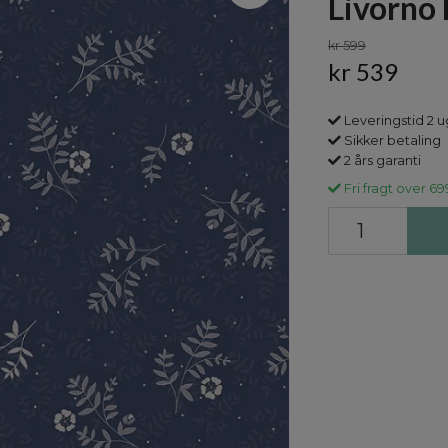
Livorno 
kr 599
kr 539
Leveringstid 2 u
Sikker betaling
2 års garanti
Fri fragt over 69