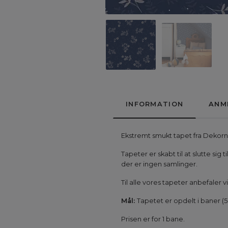
INFORMATION
ANM
Ekstremt smukt tapet fra Dekorni
Tapeter er skabt til at slutte s
der er ingen samlinger.
Til alle vores tapeter anbefaler
Mål:
Tapetet er opdelt i baner (
Prisen er for 1 bane.