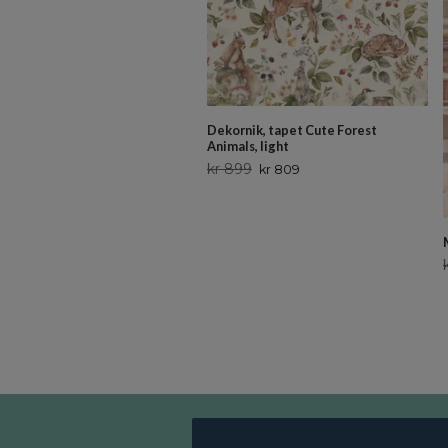
Dekornik, tapet Cute Forest
Animals, light
kr 899
kr 809