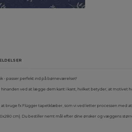
ELDELSER
k - passer perfekt ind på børneværelset!
ig til hinanden ved at lægge dem kant i kant, hvilket betyder, at motiv
 vi at bruge fx Flügger tapetklæber, som vi ved letter processen med 
50x280 cm). Du bestiller nemt mål efter dine ønsker og væggens størr