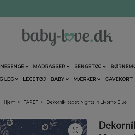
NESENGE
MADRASSER
SENGETØJ
BØRNEM
G LEG
LEGETØJ
BABY
MÆRKER
GAVEKORT
Hjem
TAPET
Dekornik, tapet Nights in Livorno Blue
Dekornik