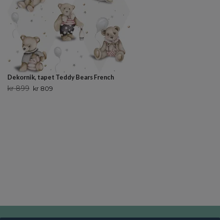
Dekornik, tapet Teddy Bears French
kr 899
kr 809