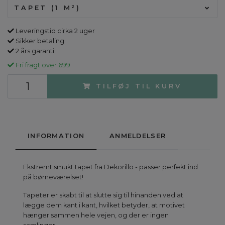
TAPET (1 M²)
Leveringstid cirka 2 uger
Sikker betaling
2 års garanti
Fri fragt over 699
TILFØJ TIL KURV
INFORMATION
ANMELDELSER
Ekstremt smukt tapet fra Dekorillo - passer perfekt ind
på børneværelset!
Tapeter er skabt til at slutte sig til hinanden ved at
lægge dem kant i kant, hvilket betyder, at motivet
hænger sammen hele vejen, og der er ingen