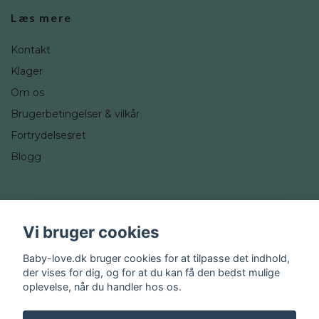
Læs mere
Kontakt
Klager
Om os
Brugerbetingelser & vilkår
Fortrydelsesret
Blogg
Sociale medier
Vi bruger cookies
Instagram
Baby-love.dk bruger cookies for at tilpasse det indhold,
der vises for dig, og for at du kan få den bedst mulige
oplevelse, når du handler hos os.