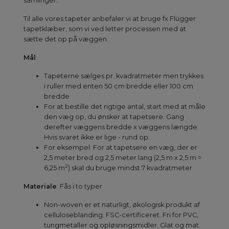
samlinger.
Til alle vores tapeter anbefaler vi at bruge fx Flügger
tapetklæber, som vi ved letter processen med at
sætte det op på væggen.
Mål
:
Tapeterne sælges pr. kvadratmeter men trykkes
i ruller med enten 50 cm bredde eller 100 cm
bredde
For at bestille det rigtige antal, start med at måle
den væg op, du ønsker at tapetsere. Gang
derefter væggens bredde x væggens længde.
Hvis svaret ikke er lige - rund op.
For eksempel: For at tapetsere en væg, der er
2,5 meter bred og 2,5 meter lang (2,5 m x 2,5 m =
2
6,25 m
) skal du bruge mindst 7 kvadratmeter
Materiale
: Fås i to typer
Non-woven er et naturligt, økologisk produkt af
celluloseblanding. FSC-certificeret. Fri for PVC,
tungmetaller og opløsningsmidler. Glat og mat.