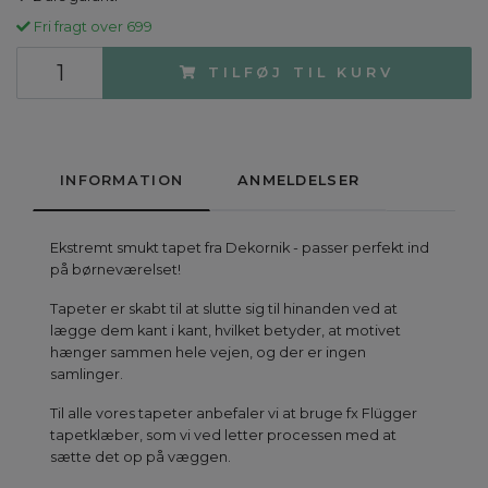
Fri fragt over 699
TILFØJ TIL KURV
INFORMATION
ANMELDELSER
Ekstremt smukt tapet fra Dekornik - passer perfekt ind
på børneværelset!
Tapeter er skabt til at slutte sig til hinanden ved at
lægge dem kant i kant, hvilket betyder, at motivet
hænger sammen hele vejen, og der er ingen
samlinger.
Til alle vores tapeter anbefaler vi at bruge fx Flügger
tapetklæber, som vi ved letter processen med at
sætte det op på væggen.