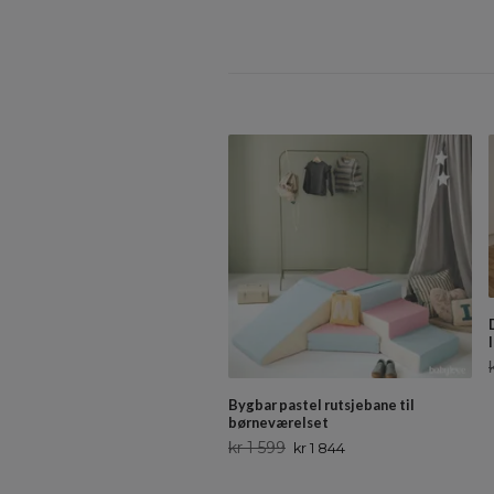
Bygbar pastel rutsjebane til
børneværelset
kr 1 599
kr 1 844