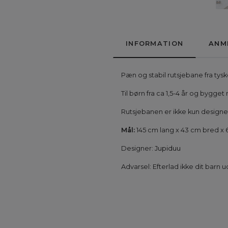
INFORMATION
ANM
Pæn og stabil rutsjebane fra tys
Til børn fra ca 1,5-4 år og bygge
Rutsjebanen er ikke kun designe
Mål:
145 cm lang x 43 cm bred x 
Designer:
Jupiduu
Advarsel: Efterlad ikke dit barn