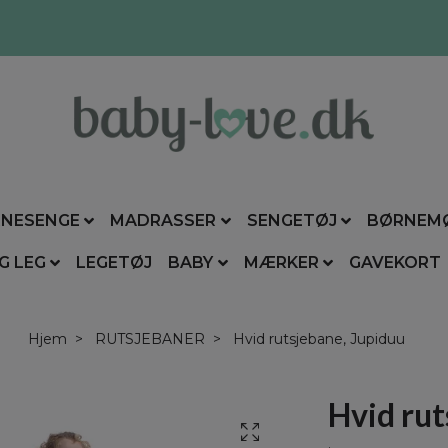
NESENGE
MADRASSER
SENGETØJ
BØRNEM
G LEG
LEGETØJ
BABY
MÆRKER
GAVEKORT
Hjem
RUTSJEBANER
Hvid rutsjebane, Jupiduu
Hvid rut