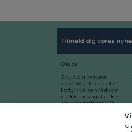
Tilmeld dig vores nyh
Om os
Babylove er en svensk
virksomhed, der er skabt af
kærlighed til børn. Vi skaber
din drømmeseng efter dine
ønsker og præferencer. Vi
tilbyder en bred vifte af
Vi
dimensioner, som du kan
tilpasse til dit barns værelse.
Bab