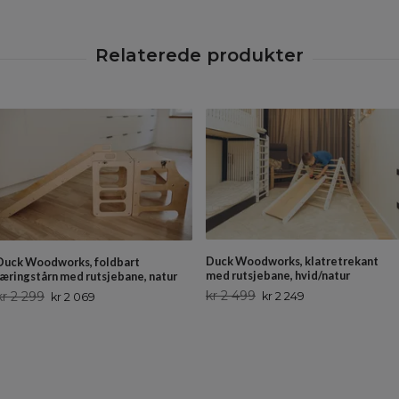
Duck Woodworks, klatretrekant
Duck Woodworks, foldbart
med rutsjebane, hvid/natur
læringstårn med rutsjebane, natur
kr 2 499
kr 2 299
kr 2 249
kr 2 069