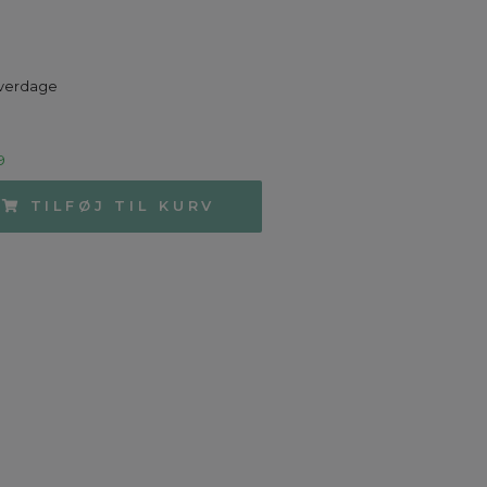
hverdage
9
TILFØJ TIL KURV