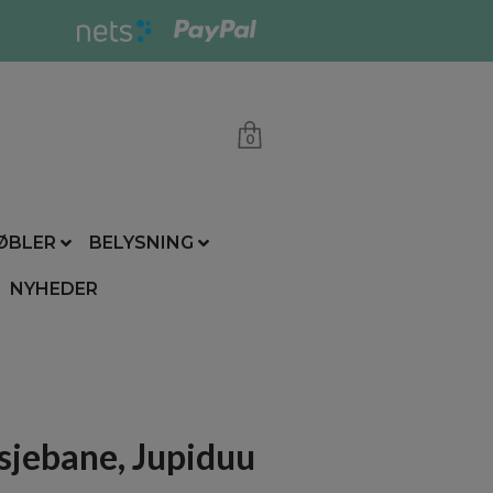
0
ØBLER
BELYSNING
NYHEDER
sjebane, Jupiduu