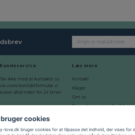
edsbrev
Kundeservice
Læs mere
Tøv ikke med at kontakte os
Kontakt
via vores kontaktformular vi
Klager
svarer altid inden for 24 timer.
Om os
Brugerbetingelser & vilkår
Fortrydelsesret
 bruger cookies
Blogg
y-love.dk bruger cookies for at tilpasse det indhold, der vises for d