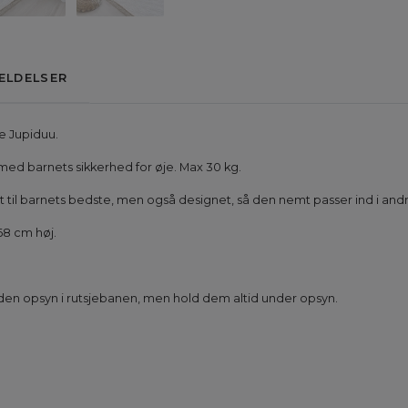
ELDELSER
ke Jupiduu.
t med barnets sikkerhed for øje. Max 30 kg.
t til barnets bedste, men også designet, så den nemt passer ind i an
68 cm høj.
 uden opsyn i rutsjebanen, men hold dem altid under opsyn.