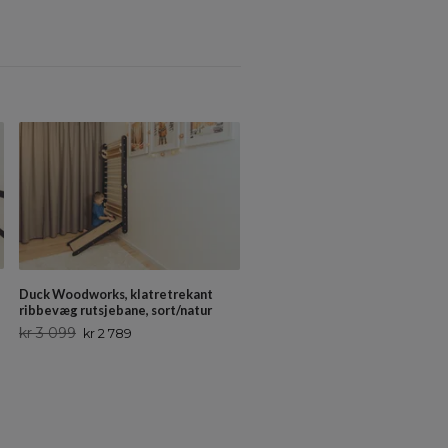
Duck Woodworks, klatretrekant
Duck Woodworks, klatretrekan
ribbevæg rutsjebane, sort/natur
ribbevæg rutsjebane, grå/natur
kr 3 099
kr 3 099
kr 2 789
kr 2 789