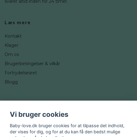
svarer altid inden for 24 timer.
Læs mere
Kontakt
Klager
Om os
Brugerbetingelser & vilkår
Fortrydelsesret
Blogg
Sociale medier
Vi bruger cookies
Instagram
Baby-love.dk bruger cookies for at tilpasse det indhold,
der vises for dig, og for at du kan få den bedst mulige