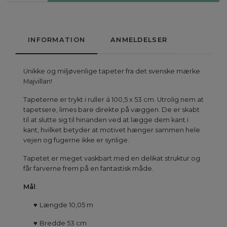
INFORMATION
ANMELDELSER
Unikke og miljøvenlige tapeter fra det svenske mærke
Majvillan!
Tapeterne er trykt i ruller á 100,5 x 53 cm. Utrolig nem at
tapetsere, limes bare direkte på væggen. De er skabt
til at slutte sig til hinanden ved at lægge dem kant i
kant, hvilket betyder at motivet hænger sammen hele
vejen og fugerne ikke er synlige.
Tapetet er meget vaskbart med en delikat struktur og
får farverne frem på en fantastisk måde.
Mål
:
♥
Længde 10,05 m
♥
Bredde 53 cm