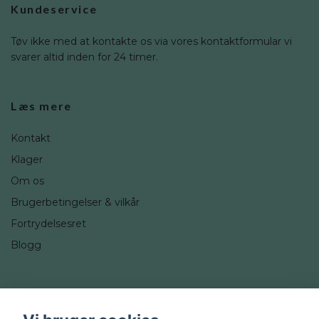
Kundeservice
Tøv ikke med at kontakte os via vores kontaktformular vi
svarer altid inden for 24 timer.
Læs mere
Kontakt
Klager
Om os
Brugerbetingelser & vilkår
Fortrydelsesret
Blogg
Sociale medier