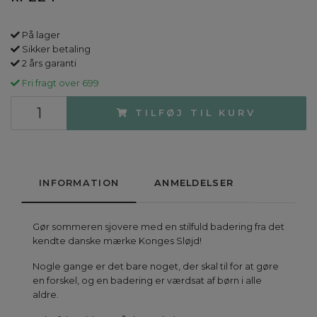
På lager
Sikker betaling
2 års garanti
Fri fragt over 699
TILFØJ TIL KURV
INFORMATION
ANMELDELSER
Gør sommeren sjovere med en stilfuld badering fra det
kendte danske mærke Konges Sløjd!
Nogle gange er det bare noget, der skal til for at gøre
en forskel, og en badering er værdsat af børn i alle
aldre.