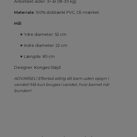
Anbefalet alder: 3+ år (18-30 kg).
Materiale
: 100% slidstærkt PVC, CE-mærket.
Mål
:
♥
Ydre diameter: 52 cm
♥
Indre diameter: 22 cm
♥
Længde: 85 cm
Designer:
Konges Sløjd
ADVARSEL! Efterlad aldrig dit barn uden opsyn i
vandet! Må kun bruges i vandet, hvor barnet når
bunden!