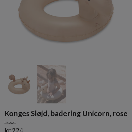
Konges Sløjd, badering Unicorn, rose
kr 249
kr 224