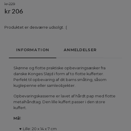
kr 229
kr 206
Produktet er desværre udsolgt. :(
INFORMATION
ANMELDELSER
Skønne og flotte praktiske opbevaringsæsker fra
danske Konges Sløjd i form af to flotte kufferter.
Perfekt til opbevaring af dit barns småting, såsom
kuglepenne eller samleobjekter.
Opbevaringskasserne er lavet af hårdt pap med flotte
metalhåndtag. Den lille kuffert passer i den store
kuffert.
Mål
:
♥
Lille: 20 x 14 x 7 cm