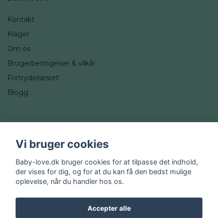
Kontakt
Klager
Om os
Brugerbetingelser & vilkår
Fortrydelsesret
Blogg
Sociale medier
Vi bruger cookies
Instagram
Baby-love.dk bruger cookies for at tilpasse det indhold,
der vises for dig, og for at du kan få den bedst mulige
oplevelse, når du handler hos os.
Accepter alle