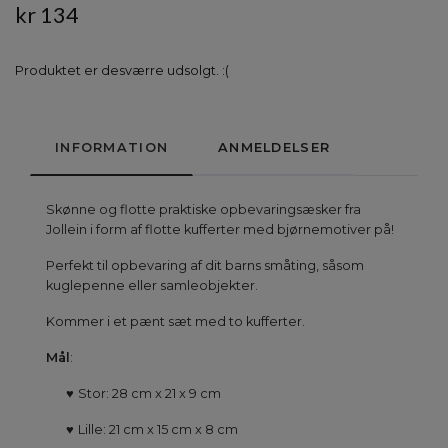
kr 134
Produktet er desværre udsolgt. :(
INFORMATION
ANMELDELSER
Skønne og flotte praktiske opbevaringsæsker fra
Jollein i form af flotte kufferter med bjørnemotiver på!
Perfekt til opbevaring af dit barns småting, såsom
kuglepenne eller samleobjekter.
Kommer i et pænt sæt med to kufferter.
Mål
:
♥
Stor: 28 cm x 21 x 9 cm
♥
Lille: 21 cm x 15 cm x 8 cm