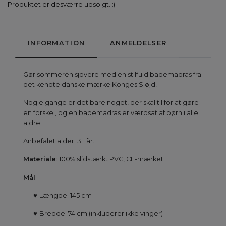
Produktet er desværre udsolgt. :(
INFORMATION
ANMELDELSER
Gør sommeren sjovere med en stilfuld bademadras fra
det kendte danske mærke Konges Sløjd!
Nogle gange er det bare noget, der skal til for at gøre
en forskel, og en bademadras er værdsat af børn i alle
aldre.
Anbefalet alder: 3+ år.
Materiale
: 100% slidstærkt PVC, CE-mærket.
Mål
:
♥
Længde: 145 cm
♥
Bredde: 74 cm (inkluderer ikke vinger)