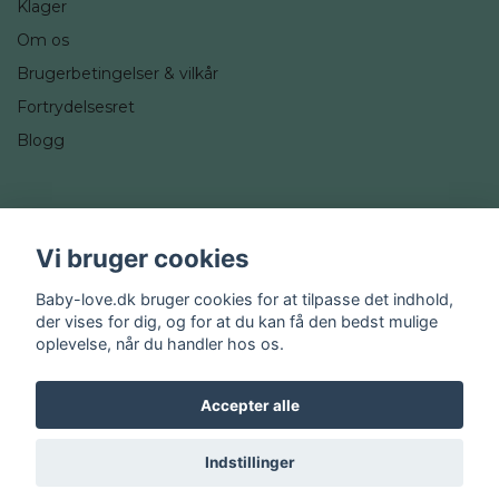
Klager
Om os
Brugerbetingelser & vilkår
Fortrydelsesret
Blogg
Sociale medier
Vi bruger cookies
Instagram
Baby-love.dk bruger cookies for at tilpasse det indhold,
der vises for dig, og for at du kan få den bedst mulige
oplevelse, når du handler hos os.
Accepter alle
© 2026 Baby-love.dk
Indstillinger