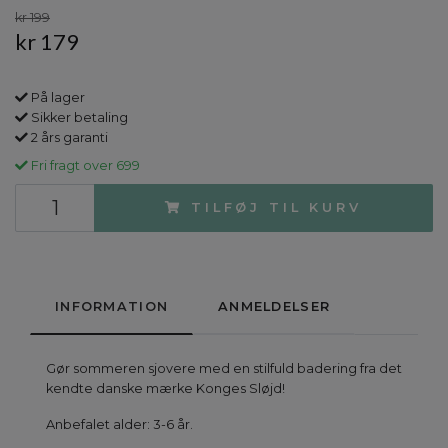
kr 199
kr 179
På lager
Sikker betaling
2 års garanti
Fri fragt over 699
TILFØJ TIL KURV
INFORMATION
ANMELDELSER
Gør sommeren sjovere med en stilfuld badering fra det
kendte danske mærke Konges Sløjd!
Anbefalet alder: 3-6 år.