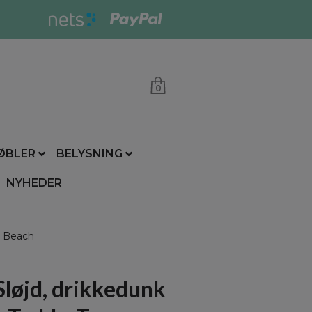
0
ØBLER
BELYSNING
NYHEDER
a Beach
løjd, drikkedunk