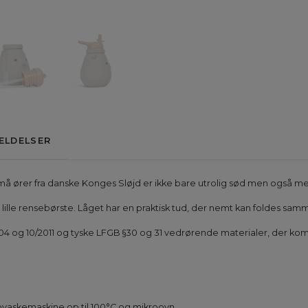
ELDELSER
 ører fra danske Konges Sløjd er ikke bare utrolig sød men også me
ille rensebørste. Låget har en praktisk tud, der nemt kan foldes sam
4 og 10/2011 og tyske LFGB §30 og 31 vedrørende materialer, der ko
 opvaskemaskine op til 100°C og mikroovn.