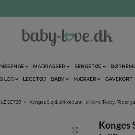
NESENGE
MADRASSER
SENGETØJ
BØRNEM
G LEG
LEGETØJ
BABY
MÆRKER
GAVEKORT
LEGETØJ
Konges Sløjd, drikkedunk i silikone Teddy, Topang
Konges S