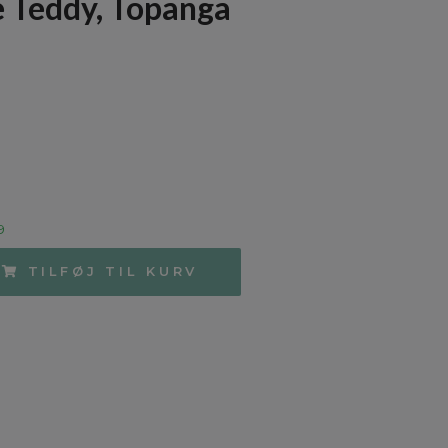
ne Teddy, Topanga
9
TILFØJ TIL KURV