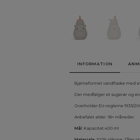
INFORMATION
ANM
Bjørneformet vandflaske med små
Der medfølger et sugerør og en l
Overholder EU-reglerne 1935/200
Anbefalet alder: 18+ måneder.
Mål
: Kapacitet 400 ml
Materiale
: 100% silikone. Tåler