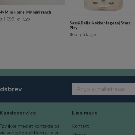
My Mini Home, My mini ranch
kr 1 699
kr 1 529
Sass&Belle, køkken legetøj Stars
Play
Ikke på lager
edsbrev
Kundeservice
Læs mere
Tøv ikke med at kontakte os
Kontakt
via vores kontaktformular vi