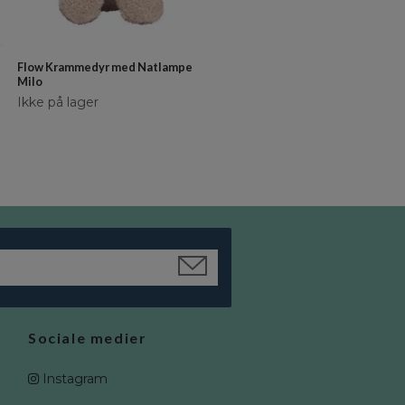
Maileg, Kongelige tvillingmus,
lillesøster og lillebror i
tændstikæske
Flow Krammedyr med Natlampe
Milo
Ikke på lager
Ikke på lager
Sociale medier
Instagram