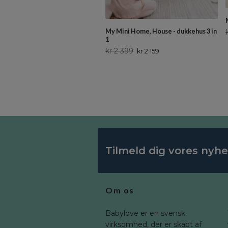
My Mini Home, House - dukkehus 3 in
1
kr 2 399
kr 2 159
Tilmeld dig vores nyh
Om os
Babylove er en svensk
virksomhed, der er skabt af