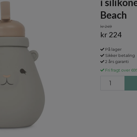
i siliko
Beach
kr 249
kr 224
På lager
Sikker betaling
2 års garanti
Fri fragt over 69