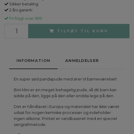
Sikker betaling
2 års garanti
Fri fragt over 699
TILFØJ TIL KURV
INFORMATION
ANMELDELSER
En super sød pandapude med ører til børneværelset!
Bini Mini er en meget behagelig pude, så dit barn kan
sidde på den, ligge på den eller endda lege på den.
Det er håndlavet i Europa og materialet har ikke været
udsat for nogen kemiske processer og indeholder
ingen silikone. Printet er vandbaseret med en speciel
serigrafimetode.