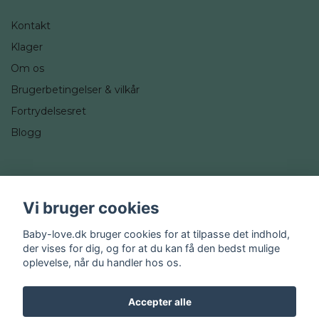
Kontakt
Klager
Om os
Brugerbetingelser & vilkår
Fortrydelsesret
Blogg
Sociale medier
Vi bruger cookies
Instagram
Baby-love.dk bruger cookies for at tilpasse det indhold,
der vises for dig, og for at du kan få den bedst mulige
oplevelse, når du handler hos os.
Accepter alle