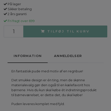
På lager
Sikker betaling
2 års garanti
Fri fragt over 699
TILFØJ TIL KURV
INFORMATION
ANMELDELSER
En fantastisk pude med motiv af en regnbue!
Det smukke design er én ting, men de skønne
materialevalg gør den også til en kælefavorit hos
børnene. Hvis du kun skal købe ét indretningsprodukt
til børneværelset, er dette det, du skal købe!
Puden leveres komplet med fyld.