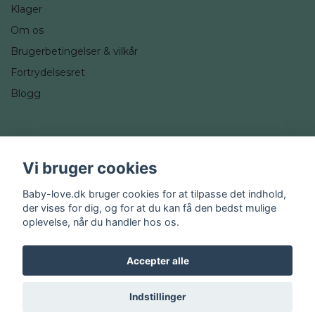
Klager
Om os
Brugerbetingelser & vilkår
Fortrydelsesret
Blogg
Sociale medier
Vi bruger cookies
Instagram
Baby-love.dk bruger cookies for at tilpasse det indhold,
der vises for dig, og for at du kan få den bedst mulige
oplevelse, når du handler hos os.
Accepter alle
© 2026 Baby-love.dk
Indstillinger