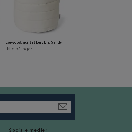
Liewood, quiltet kurv Lia, Sandy
Konges Sløjd, æske-sæt Heart b
Cherry/Lemon
Ikke på lager
kr 279
kr 251
Sociale medier