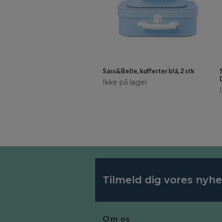
Sass&Belle, kufferter blå, 2 stk
Ikke på lager
Tilmeld dig vores nyh
Om os