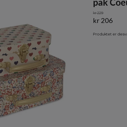
pak Coe
kr 229
kr 206
Produktet er desvæ