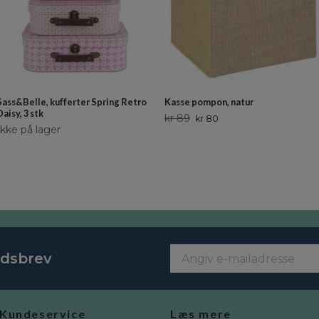
Sass&Belle, kufferter Spring Retro
Kasse pompon, natur
Daisy, 3 stk
kr 89
kr 80
Ikke på lager
edsbrev
Kundeservice
Læs mere