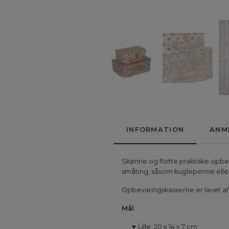
INFORMATION
ANM
Skønne og flotte praktiske opbeva
småting, såsom kuglepenne elle
Opbevaringskasserne er lavet af 
Mål
:
♥
Lille: 20 x 14 x 7 cm