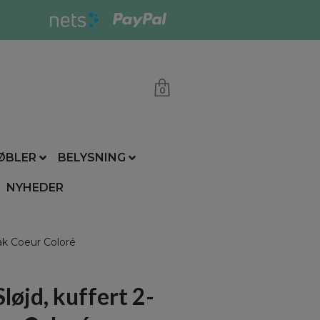
0
ØBLER
BELYSNING
NYHEDER
ak Coeur Coloré
løjd, kuffert 2-