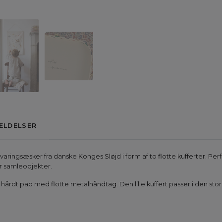
ELDELSER
ringsæsker fra danske Konges Sløjd i form af to flotte kufferter. Perfe
r samleobjekter.
hårdt pap med flotte metalhåndtag. Den lille kuffert passer i den store