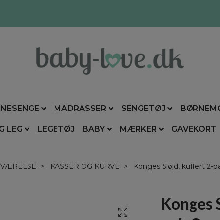
NESENGE
MADRASSER
SENGETØJ
BØRNEM
G LEG
LEGETØJ
BABY
MÆRKER
GAVEKORT
VÆRELSE
KASSER OG KURVE
Konges Sløjd, kuffert 2-p
Konges S