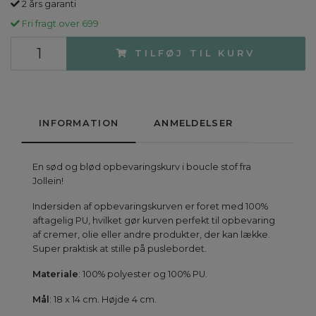
2 års garanti
Fri fragt over 699
TILFØJ TIL KURV
INFORMATION
ANMELDELSER
En sød og blød opbevaringskurv i boucle stof fra
Jollein!
Indersiden af opbevaringskurven er foret med 100%
aftagelig PU, hvilket gør kurven perfekt til opbevaring
af cremer, olie eller andre produkter, der kan lække.
Super praktisk at stille på puslebordet.
Materiale
: 100% polyester og 100% PU.
Mål
: 18 x 14 cm. Højde 4 cm.