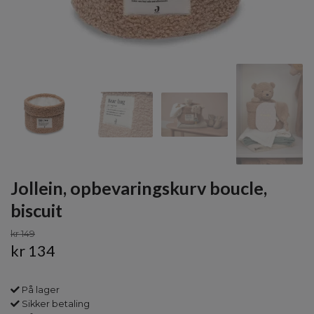
Jollein, opbevaringskurv boucle,
biscuit
kr 149
kr 134
På lager
Sikker betaling