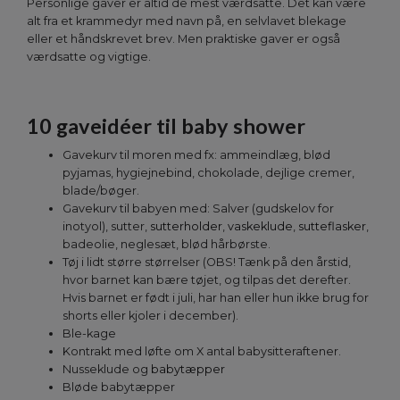
Personlige gaver er altid de mest værdsatte. Det kan være
alt fra et krammedyr med navn på, en selvlavet blekage
eller et håndskrevet brev. Men praktiske gaver er også
værdsatte og vigtige.
10 gaveidéer til baby shower
Gavekurv til moren med fx: ammeindlæg, blød
pyjamas, hygiejnebind, chokolade, dejlige cremer,
blade/bøger.
Gavekurv til babyen med: Salver (gudskelov for
inotyol), sutter,
sutterholder
,
vaskeklude
,
sutteflasker
,
badeolie, neglesæt, blød hårbørste.
Tøj i lidt større størrelser (OBS! Tænk på den årstid,
hvor barnet kan bære tøjet, og tilpas det derefter.
Hvis barnet er født i juli, har han eller hun ikke brug for
shorts eller kjoler i december).
Ble-kage
Kontrakt med løfte om X antal babysitteraftener.
Nusseklude og
babytæpper
Bløde babytæpper