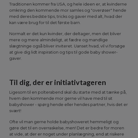
Traditionen kommer fra USA, og hele ideen er, at kvinderne
omkring den kommende mor samles og "overøser" hende
med deres bedste tips, tricks og gaver med alt, hvad der
kan være brug for til det første barn.
Normalt er det kun kvinder, der deltager, men det bliver
mere og mere almindeligt, at fædre og mandlige
slægtninge også bliver inviteret. Uanset hvad, vil vi forsøge
at give dig lidt inspiration og tips til gode baby shower-
gaver.
Til dig, der er initiativtageren
Ligesom til en polterabend skal du starte med at tænke på,
hvem den kommende mor gerne vil have med til sit
babyshower - spørg hende eller hendes partner, hvis det er
svært!
Ofte vil man gerne holde babyshoweret hemmeligt og
gøre det til en overraskelse, men! Det er bedre for moren
at vide, at der er noget under planlægning, end at risikere