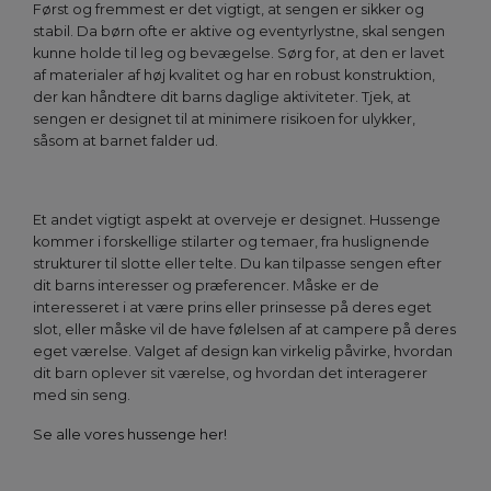
Først og fremmest er det vigtigt, at sengen er sikker og
stabil. Da børn ofte er aktive og eventyrlystne, skal sengen
kunne holde til leg og bevægelse. Sørg for, at den er lavet
af materialer af høj kvalitet og har en robust konstruktion,
der kan håndtere dit barns daglige aktiviteter. Tjek, at
sengen er designet til at minimere risikoen for ulykker,
såsom at barnet falder ud.
Et andet vigtigt aspekt at overveje er designet. Hussenge
kommer i forskellige stilarter og temaer, fra huslignende
strukturer til slotte eller telte. Du kan tilpasse sengen efter
dit barns interesser og præferencer. Måske er de
interesseret i at være prins eller prinsesse på deres eget
slot, eller måske vil de have følelsen af at campere på deres
eget værelse. Valget af design kan virkelig påvirke, hvordan
dit barn oplever sit værelse, og hvordan det interagerer
med sin seng.
Se alle vores hussenge her!