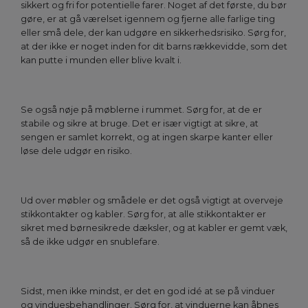
sikkert og fri for potentielle farer. Noget af det første, du bør
gøre, er at gå værelset igennem og fjerne alle farlige ting
eller små dele, der kan udgøre en sikkerhedsrisiko. Sørg for,
at der ikke er noget inden for dit barns rækkevidde, som det
kan putte i munden eller blive kvalt i.
Se også nøje på møblerne i rummet. Sørg for, at de er
stabile og sikre at bruge. Det er især vigtigt at sikre, at
sengen er samlet korrekt, og at ingen skarpe kanter eller
løse dele udgør en risiko.
Ud over møbler og smådele er det også vigtigt at overveje
stikkontakter og kabler. Sørg for, at alle stikkontakter er
sikret med børnesikrede dæksler, og at kabler er gemt væk,
så de ikke udgør en snublefare.
Sidst, men ikke mindst, er det en god idé at se på vinduer
og vinduesbehandlinger. Sørg for, at vinduerne kan åbnes