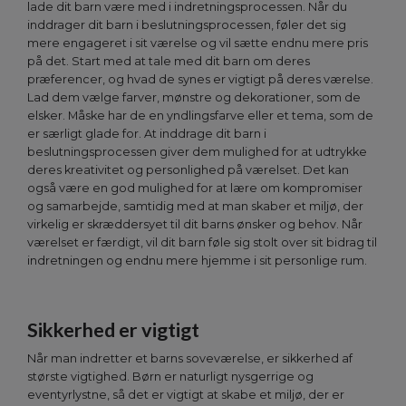
lade dit barn være med i indretningsprocessen. Når du
inddrager dit barn i beslutningsprocessen, føler det sig
mere engageret i sit værelse og vil sætte endnu mere pris
på det. Start med at tale med dit barn om deres
præferencer, og hvad de synes er vigtigt på deres værelse.
Lad dem vælge farver, mønstre og dekorationer, som de
elsker. Måske har de en yndlingsfarve eller et tema, som de
er særligt glade for. At inddrage dit barn i
beslutningsprocessen giver dem mulighed for at udtrykke
deres kreativitet og personlighed på værelset. Det kan
også være en god mulighed for at lære om kompromiser
og samarbejde, samtidig med at man skaber et miljø, der
virkelig er skræddersyet til dit barns ønsker og behov. Når
værelset er færdigt, vil dit barn føle sig stolt over sit bidrag til
indretningen og endnu mere hjemme i sit personlige rum.
Sikkerhed er vigtigt
Når man indretter et barns soveværelse, er sikkerhed af
største vigtighed. Børn er naturligt nysgerrige og
eventyrlystne, så det er vigtigt at skabe et miljø, der er