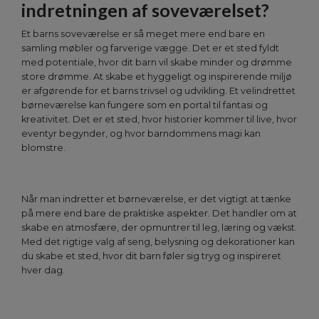
indretningen af soveværelset?
Et barns soveværelse er så meget mere end bare en
samling møbler og farverige vægge. Det er et sted fyldt
med potentiale, hvor dit barn vil skabe minder og drømme
store drømme. At skabe et hyggeligt og inspirerende miljø
er afgørende for et barns trivsel og udvikling. Et velindrettet
børneværelse kan fungere som en portal til fantasi og
kreativitet. Det er et sted, hvor historier kommer til live, hvor
eventyr begynder, og hvor barndommens magi kan
blomstre.
Når man indretter et børneværelse, er det vigtigt at tænke
på mere end bare de praktiske aspekter. Det handler om at
skabe en atmosfære, der opmuntrer til leg, læring og vækst.
Med det rigtige valg af seng, belysning og dekorationer kan
du skabe et sted, hvor dit barn føler sig tryg og inspireret
hver dag.