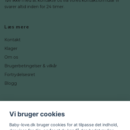
Tøv ikke med at kontakte os via vores kontaktformular vi
svarer altid inden for 24 timer.
Læs mere
Kontakt
Klager
Om os
Brugerbetingelser & vilkår
Fortrydelsesret
Blogg
Sociale medier
Vi bruger cookies
Instagram
Baby-love.dk bruger cookies for at tilpasse det indhold,