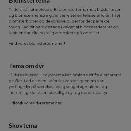
Blomstertema
Til de små naturelskere. Et blomstertema med bløde farver
og blomstermønstre giver værelset en følelse af forår. Tilføj
blomsterborter og dekorative puder for det perfekte
touch. Lad dit barn deltage i valget af blomsterdetaljer og
skab en naturlig og rolig atmosfære på værelset.
Find vores blomstertema her!
Tema om dyr
Til dyreelskeren. Et dyretema kan omfatte alt fra elefanter til
giraffer. Lad dit barn udforske verden gennem sine
yndlingsdyr på værelset. Vælg sengetøj, malerier og
indretning, der viser forskellige dyr og deres eventyr.
Udforsk vores dyretema her!
Skovtema