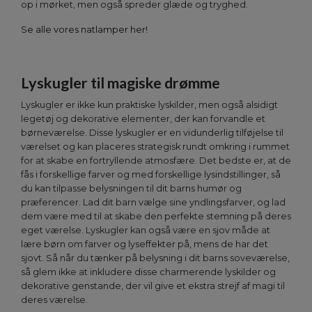
op i mørket, men også spreder glæde og tryghed.
Se alle vores natlamper her!
Lyskugler til magiske drømme
Lyskugler er ikke kun praktiske lyskilder, men også alsidigt
legetøj og dekorative elementer, der kan forvandle et
børneværelse. Disse lyskugler er en vidunderlig tilføjelse til
værelset og kan placeres strategisk rundt omkring i rummet
for at skabe en fortryllende atmosfære. Det bedste er, at de
fås i forskellige farver og med forskellige lysindstillinger, så
du kan tilpasse belysningen til dit barns humør og
præferencer. Lad dit barn vælge sine yndlingsfarver, og lad
dem være med til at skabe den perfekte stemning på deres
eget værelse. Lyskugler kan også være en sjov måde at
lære børn om farver og lyseffekter på, mens de har det
sjovt. Så når du tænker på belysning i dit barns soveværelse,
så glem ikke at inkludere disse charmerende lyskilder og
dekorative genstande, der vil give et ekstra strejf af magi til
deres værelse.