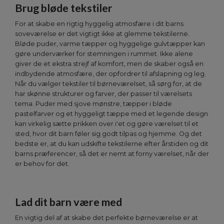
Brug bløde tekstiler
For at skabe en rigtig hyggelig atmosfære i dit barns
soveværelse er det vigtigt ikke at glemme tekstilerne.
Bløde puder, varme tæpper og hyggelige gulvtæpper kan
gøre underværker for stemningen i rummet. Ikke alene
giver de et ekstra strejf af komfort, men de skaber også en
indbydende atmosfære, der opfordrer til afslapning og leg.
Når du vælger tekstiler til børneværelset, så sørg for, at de
har skønne strukturer og farver, der passer til værelsets
tema. Puder med sjove mønstre, tæpper i bløde
pastelfarver og et hyggeligt tæppe med et legende design
kan virkelig sætte prikken over i'et og gøre værelset til et
sted, hvor dit barn føler sig godt tilpas og hjemme. Og det
bedste er, at du kan udskifte tekstilerne efter årstiden og dit
barns præferencer, så det er nemt at forny værelset, når der
er behov for det.
Lad dit barn være med
En vigtig del af at skabe det perfekte børneværelse er at