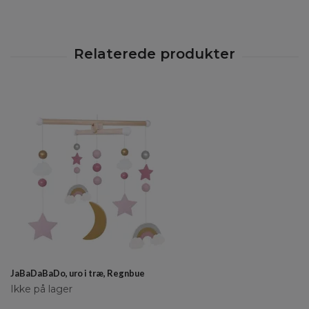
JaBaDaBaDo, uro i træ, Regnbue
Ikke på lager