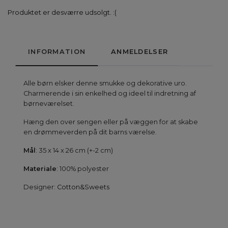
Produktet er desværre udsolgt. :(
INFORMATION
ANMELDELSER
Alle børn elsker denne smukke og dekorative uro.
Charmerende i sin enkelhed og ideel til indretning af
børneværelset.
Hæng den over sengen eller på væggen for at skabe
en drømmeverden på dit barns værelse.
Mål
: 35 x 14 x 26 cm (+-2 cm)
Materiale
: 100% polyester
Designer:
Cotton&Sweets