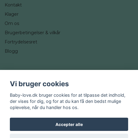
Kontakt
Klager
Om os
Brugerbetingelser & vilkår
Fortrydelsesret
Blogg
Sociale medier
Vi bruger cookies
Instagram
Baby-love.dk bruger cookies for at tilpasse det indhold,
der vises for dig, og for at du kan få den bedst mulige
oplevelse, når du handler hos os.
Accepter alle