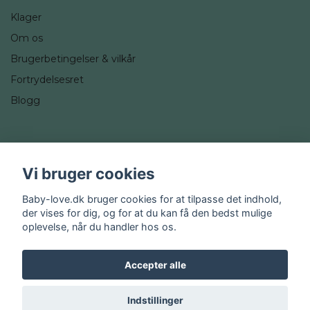
Klager
Om os
Brugerbetingelser & vilkår
Fortrydelsesret
Blogg
Sociale medier
Vi bruger cookies
Instagram
Baby-love.dk bruger cookies for at tilpasse det indhold,
der vises for dig, og for at du kan få den bedst mulige
oplevelse, når du handler hos os.
Accepter alle
© 2026 Baby-love.dk
Indstillinger