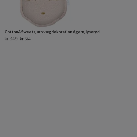
Cotton&Sweets, uro vægdekoration Agern, lyserød
kr 349
kr 314