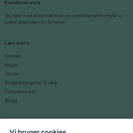
Kundeservice
Tøv ikke med at kontakte os via vores kontaktformular vi
svarer altid inden for 24 timer.
Læs mere
Kontakt
Klager
Om os
Brugerbetingelser & vilkår
Fortrydelsesret
Blogg
Sociale medier
Vi bruger cookies