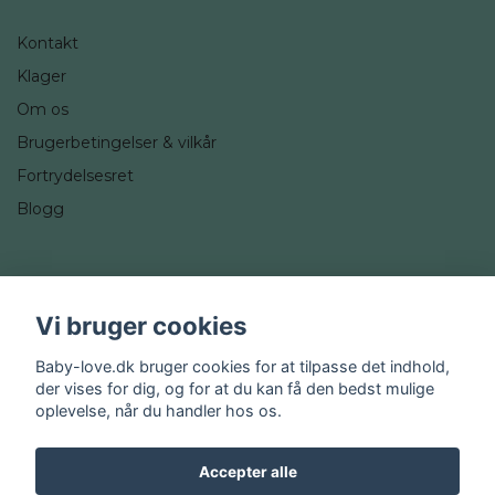
Kontakt
Klager
Om os
Brugerbetingelser & vilkår
Fortrydelsesret
Blogg
Sociale medier
Vi bruger cookies
Instagram
Baby-love.dk bruger cookies for at tilpasse det indhold,
der vises for dig, og for at du kan få den bedst mulige
oplevelse, når du handler hos os.
Accepter alle