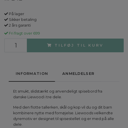
På lager
Sikker betaling
2 års garanti
Fri fragt over 699
TILFØJ TIL KURV
INFORMATION
ANMELDELSER
Et smukt, slidstærkt og anvendeligt spisebord fra
danske Liewood i tre dele.
Med den flotte tallerken, skål og kop vil du og dit barn
kombinere nytte med fornøjelse. Liewoods velkendte
dyremotiv er designet til spisestellet og er med på alle
dele.